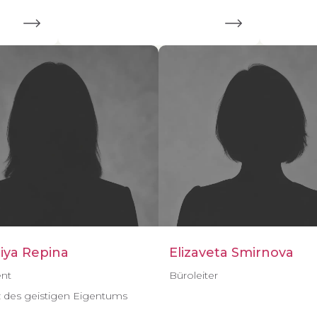
iya Repina
Elizaveta Smirnova
ent
Büroleiter
 des geistigen Eigentums