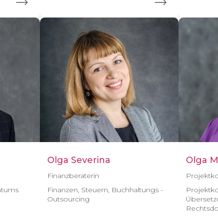
Olga Severina
Olga M
Finanzberaterin
Projektko
ntums
Finanzen, Steuern, Buchhaltungs -
Projektk
Outsourcing
Übersetz
Rechtsd