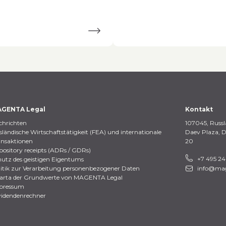
GENTA Legal
Kontakt
chrichten
107045, Russl
ländische Wirtschaftstätigkeit (FEA) und internationale
Daev Plaza, 
ansaktionen
20
ository receipts (ADRs / GDRs)
+7 495 2
utz des geistigen Eigentums
itik zur Verarbeitung personenbezogener Daten
info@mag
arta der Grundwerte von MAGENTA Legal
pressum
videndenrechner