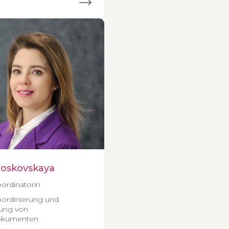
oskovskaya
ordinatorin
oordinierung und
ung von
okumenten