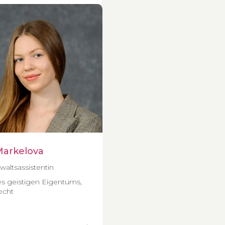
arkelova
altsassistentin
s geistigen Eigentums,
echt