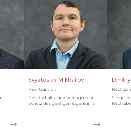
Svyatoslav Mikhailov
Dmitry
Rechtsanwalt
Rechtsan
n,
Gesellschafts- und Vertragsrecht,
Schutz de
Schutz des geistigen Eigentums
Rechtsbe