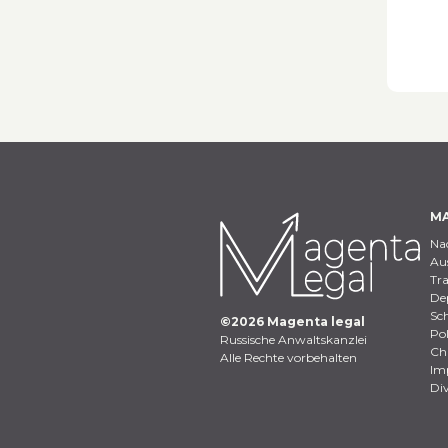
MA
Na
Aus
Tr
Dep
Sch
©
2026
Magenta legal
Pol
Russische Anwaltskanzlei
Ch
Alle Rechte vorbehalten
Im
Di