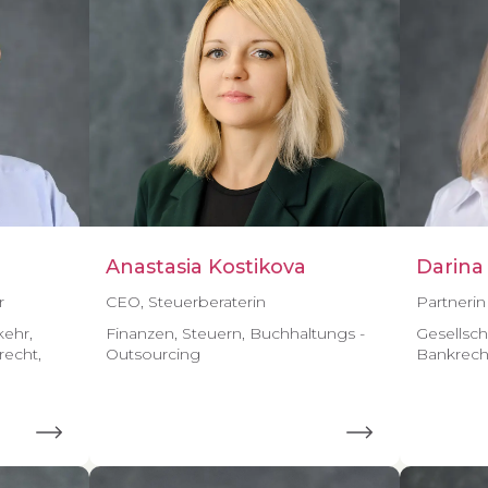
Anastasia Kostikova
Darina
r
CEO, Steuerberaterin
Partnerin
kehr,
Finanzen, Steuern, Buchhaltungs -
Gesellsch
recht,
Outsourcing
Bankrech