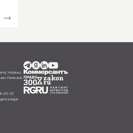
and,
Moskau
Daev Pereulok
46-20-23
enta.legal