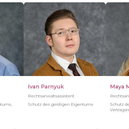
Ivan Parnyuk
Maya M
Rechtsanwaltsassistent
Rechtsanw
ntums,
Schutz des geistigen Eigentums
Schutz de
Vertragsr