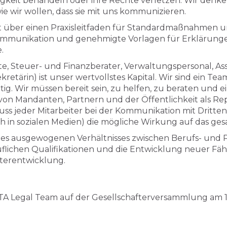
gkeit behandeln oder ihre Rechte verletzen. Wir denken 
 wir wollen, dass sie mit uns kommunizieren.
über einen Praxisleitfaden für Standardmaßnahmen und
Kommunikation und genehmigte Vorlagen für Erklärung
.
, Steuer- und Finanzberater, Verwaltungspersonal, Ass
retärin) ist unser wertvollstes Kapital. Wir sind ein T
ig. Wir müssen bereit sein, zu helfen, zu beraten und e
on Mandanten, Partnern und der Öffentlichkeit als Rep
 jeder Mitarbeiter bei der Kommunikation mit Dritten 
h in sozialen Medien) die mögliche Wirkung auf das ge
es ausgewogenen Verhältnisses zwischen Berufs- und Pr
flichen Qualifikationen und die Entwicklung neuer Fähi
iterentwicklung.
Legal Team auf der Gesellschafterversammlung am 19.