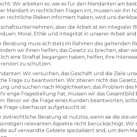
t: Wir arbeiten so, wie es für den Mandanten am besten
r Mandant in rechtlichen Fragen irrt, müssen wir ihn höf
r rechtliche Risiken informiert haben, wird uns dankbar
irtschaftsunternehmen, aber die Arbeit ist ein integraler
ividuen. Moral, Ethik und Integrität in unserer Arbeit si
ere Beratung muss sich stets im Rahmen des geltenden 
indem wir ihnen helfen, das Gesetz zu brechen, aber w
lich eine Straftat begangen haben, helfen, ihre Interes
renzen zu schützen.
ndanten. Wir versuchen, das Geschäft und die Ziele un
che Frage zu beantworten. Wir zitieren nicht das Gesetz,
ung und suchen nach Möglichkeiten, das Problem des 
hr enge Fragestellung hat, müssen wir das Gesamtbild
. Bevor wir die Frage eines Kunden beantworten, sollt
e Frage überhaupt aufgetaucht ist.
 zivilrechtliche Beratung ist nutzlos, wenn sie die steuer
nstigen relevanten Aspekte nicht berücksichtigt. Wir so
die auf verwandte Gebiete spezialisiert sind, um dem M