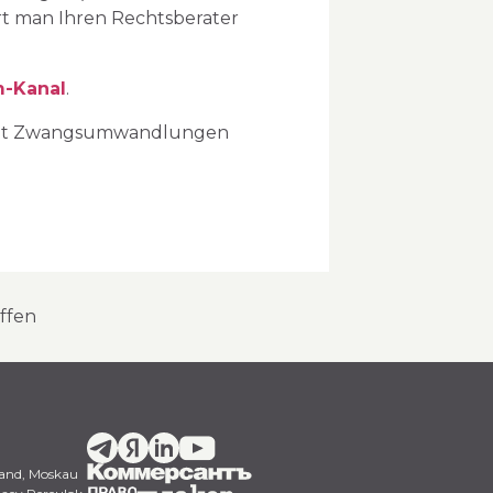
ert man Ihren Rechtsberater
m-Kanal
.
ll mit Zwangsumwandlungen
offen
and,
Moskau