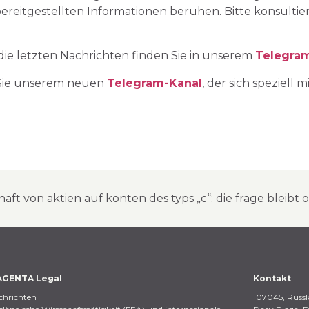
bereitgestellten Informationen beruhen. Bitte konsulti
die letzten Nachrichten finden Sie in unserem
Telegra
 Sie unserem neuen
Telegram-Kanal
, der sich spezie
haft von aktien auf konten des typs „c“: die frage bleibt 
GENTA Legal
Kontakt
chrichten
107045, Russl