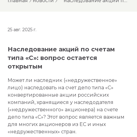
главная
новости
наследование акций по счетам типа «с»: вопрос остается открытым
25 авг. 2025 г.
Наследование акций по счетам
типа «С»: вопрос остается
открытым
Может ли наследник («недружественное»
лицо) наследовать на счет депо типа «С»
конвертированные акции российских
компаний, хранящиеся у наследодателя
(«недружественного» акционера) на счете
депо типа «С»? Этот вопрос является важным
для многих акционеров из ЕС и иных
«недружественных» стран.