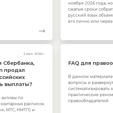
ноября 2026 года, но
сжатые сроки собрат
русский язык объём
его лично или через
2 июл. 2026 г.
 Сбербанка,
FAQ для право
an продал
ссийских
В данном материале
вопросы и развернут
ть выплаты?
систематизировать 
практические реко
е активы по
правообладателей.
озитарных расписок
к, МТС, НМТП) и