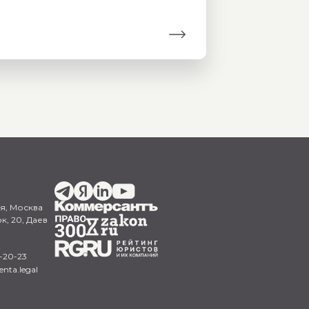
я,
Москва
к, 20, Даев
-20-23
nta.legal