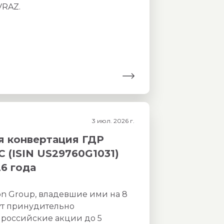
VRAZ.
3 июл. 2026 г.
я конвертация ГДР
C (ISIN US29760G1031)
26 года
on Group, владевшие ими на 8
ут принудительно
 российские акции до 5