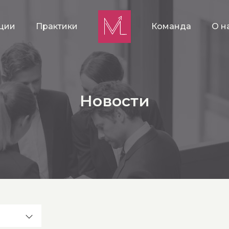
ции
Практики
Команда
О н
Новости