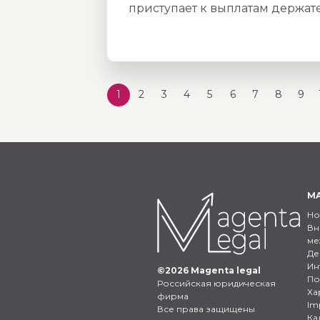
приступает к выплатам держат
1
2
3
4
5
6
7
8
9
MA
Но
Вн
ме
Де
Ин
©
2026
Magenta legal
По
Российская юридическая
Ха
фирма
Im
Все права защищены
Ка