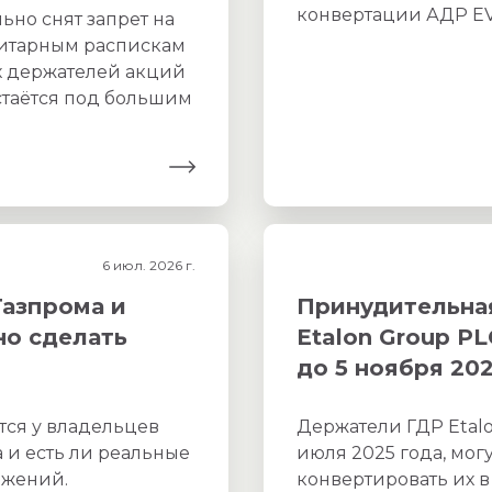
конвертации АДР E
ьно снят запрет на
итарным распискам
х держателей акций
стаётся под большим
6 июл. 2026 г.
азпрома и
Принудительна
но сделать
Etalon Group PL
до 5 ноября 20
тся у владельцев
Держатели ГДР Etal
 и есть ли реальные
июля 2025 года, мог
ожений.
конвертировать их в