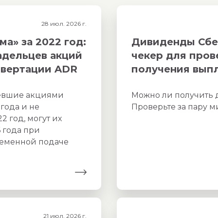
28 июл. 2026 г.
а» за 2022 год:
Дивиденды Сбер
адельцев акций
чекер для про
нвертации ADR
получения вып
девшие акциями
Можно ли получить
года и не
Проверьте за пару м
 год, могут их
6 года при
ременной подаче
21 июл. 2026 г.