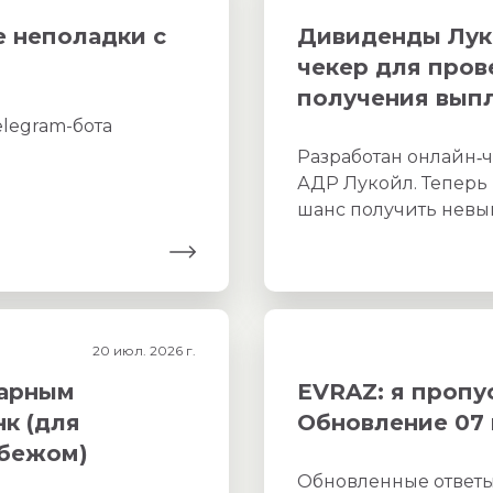
 неполадки с
Дивиденды Луко
чекер для про
получения вып
legram-бота
Разработан онлайн‑
АДР Лукойл. Теперь 
шанс получить нев
20 июл. 2026 г.
тарным
EVRAZ: я пропу
к (для
Обновление 07 
убежом)
Обновленные ответы