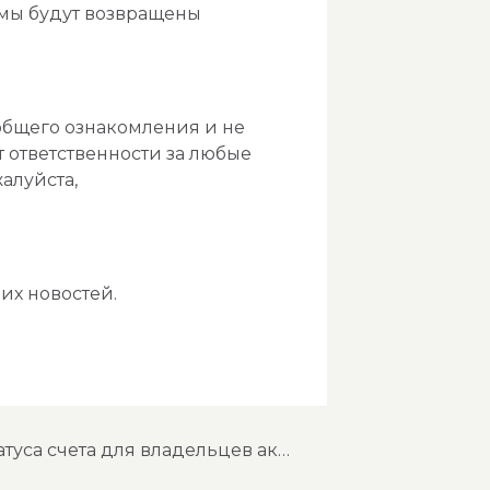
ммы будут возвращены
общего ознакомления и не
 ответственности за любые
алуйста,
их новостей.
газпромбанк: информация об оплате комиссий и проверке статуса счета для владельцев акций