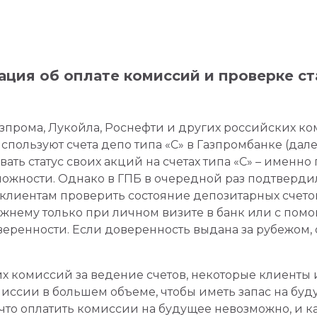
ция об оплате комиссий и проверке ст
зпрома, Лукойла, Роснефти и других российских к
спользуют счета депо типа «С» в Газпромбанке (дале
ать статус своих акций на счетах типа «С» – именн
ожности. Однако в ГПБ в очередной раз подтвердил
клиентам проверить состояние депозитарных счетов
жнему только при личном визите в банк или с пом
еренности. Если доверенность выдана за рубежом, 
их комиссий за ведение счетов, некоторые клиенты
омиссии в большем объеме, чтобы иметь запас на б
что оплатить комиссии на будущее невозможно, и 