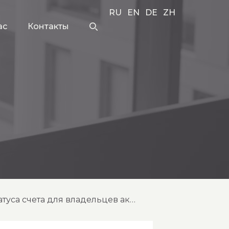
RU
EN
DE
ZH
ас
Контакты
газпромбанк: информация об оплате комиссий и проверке статуса счета для владельцев акций