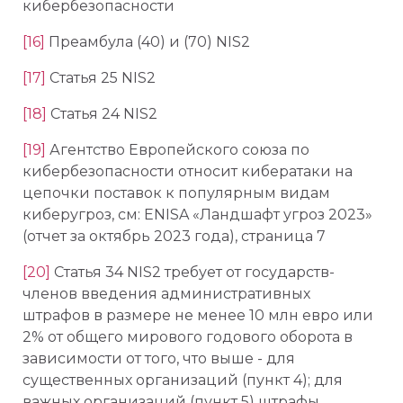
кибербезопасности
[16]
Преамбула (40) и (70) NIS2
[17]
Статья 25 NIS2
[18]
Статья 24 NIS2
[19]
Агентство Европейского союза по
кибербезопасности относит кибератаки на
цепочки поставок к популярным видам
киберугроз, см: ENISA «Ландшафт угроз 2023»
(отчет за октябрь 2023 года), страница 7
[20]
Статья 34 NIS2 требует от государств-
членов введения административных
штрафов в размере не менее 10 млн евро или
2% от общего мирового годового оборота в
зависимости от того, что выше - для
существенных организаций (пункт 4); для
важных организаций (пункт 5) штрафы