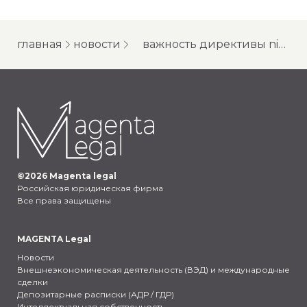
главная
новости
важность директивы nis2 (директивы по сетевой и информационной безопасности) и потенциальные проблемы, которые она влечет за собой
©
2026
Magenta legal
Российская юридическая фирма
Все права защищены
MAGENTA Legal
Новости
Внешнеэкономическая деятельность (ВЭД) и международные
сделки
Депозитарные расписки (АДР / ГДР)
Интеллектуальная собственность