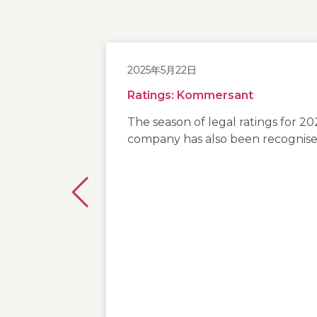
2025年5月22日
Ratings: Kommersant
The season of legal ratings for 2
company has also been recognis