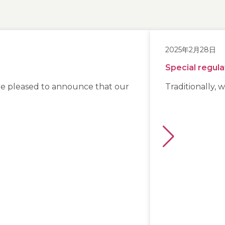
2025年2月28日
Special regula
are pleased to announce that our
Traditionally,